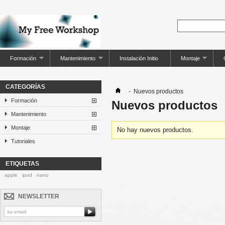
Formación
Mantenimiento
Instalación Initio
Montaje
CATEGORÍAS
-
Nuevos productos
Formación
Nuevos productos
Mantenimiento
Montaje
No hay nuevos productos.
Tutoriales
ETIQUETAS
apple
ipod
nano
NEWSLETTER