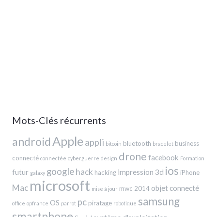
Mots-Clés récurrents
Apple
android
appli
bluetooth
business
bitcoin
bracelet
drone
facebook
connecté
connectée
cyberguerre
design
Formation
ios
google
hack
futur
impression 3d
hacking
iPhone
galaxy
microsoft
Mac
objet connecté
mwc 2014
mise à jour
samsung
pc
OS
piratage
office
opfrance
parrot
robotique
smartphone