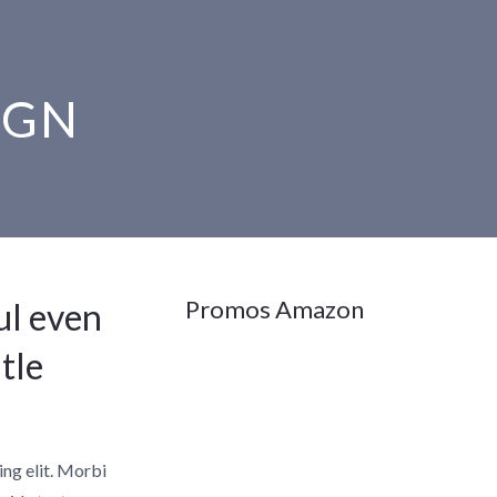
IGN
Promos Amazon
ul even
tle
ing elit. Morbi