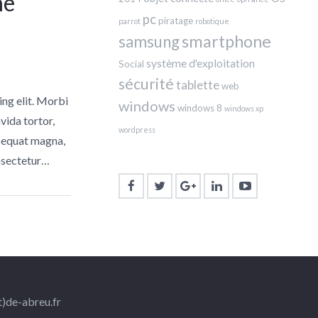
he
pc
piratage
parrot
robotique
smartphone
samsung
système d'exploitation
Social
sécurité
tablette
web
ing elit. Morbi
windows
windows 8
windows xp
avida tortor,
wordpress
nsequat magna,
onsectetur…
t)de-abreu.fr