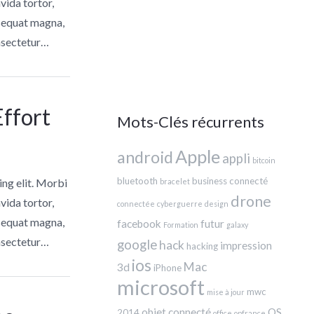
avida tortor,
nsequat magna,
onsectetur…
Effort
Mots-Clés récurrents
Apple
android
appli
bitcoin
bluetooth
business
connecté
ing elit. Morbi
bracelet
drone
avida tortor,
connectée
cyberguerre
design
nsequat magna,
facebook
futur
Formation
galaxy
onsectetur…
google
hack
impression
hacking
ios
Mac
3d
iPhone
microsoft
mwc
mise à jour
objet connecté
OS
2014
office
opfrance