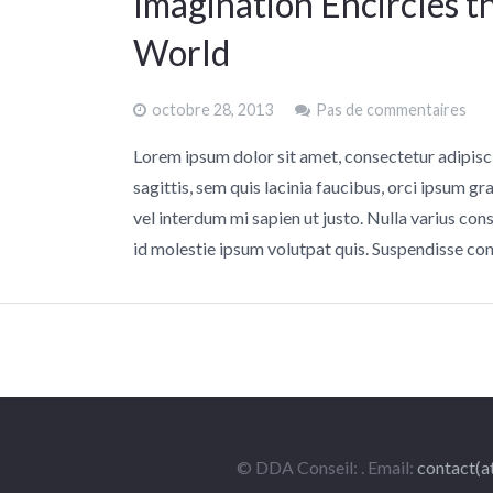
Imagination Encircles t
World
octobre 28, 2013
Pas de commentaires
Lorem ipsum dolor sit amet, consectetur adipisc
sagittis, sem quis lacinia faucibus, orci ipsum gr
vel interdum mi sapien ut justo. Nulla varius co
id molestie ipsum volutpat quis. Suspendisse c
© DDA Conseil: . Email:
contact(a