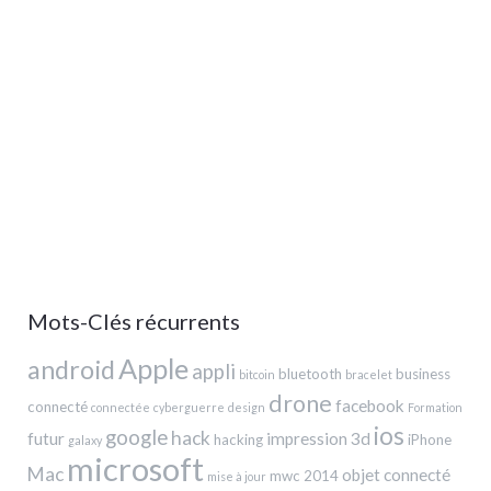
Mots-Clés récurrents
Apple
android
appli
bluetooth
business
bitcoin
bracelet
drone
facebook
connecté
connectée
cyberguerre
design
Formation
ios
google
hack
futur
impression 3d
hacking
iPhone
galaxy
microsoft
Mac
objet connecté
mwc 2014
mise à jour